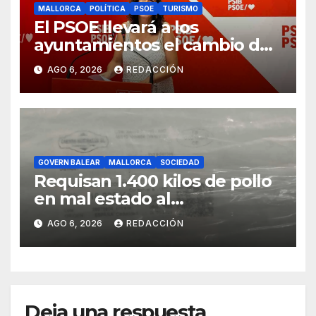
MALLORCA
POLÍTICA
PSOE
TURISMO
El PSOE llevará a los
ayuntamientos el cambio de
modelo turístico y de vivienda
AGO 6, 2026
REDACCIÓN
GOVERN BALEAR
MALLORCA
SOCIEDAD
Requisan 1.400 kilos de pollo
en mal estado al
transportarse sin refrigerar
AGO 6, 2026
REDACCIÓN
Deja una respuesta