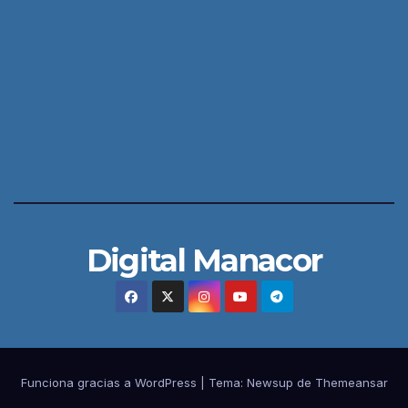
Digital Manacor
Funciona gracias a WordPress
|
Tema:
Newsup
de
Themeansar