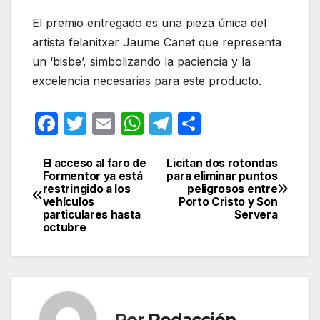
El premio entregado es una pieza única del
artista felanitxer Jaume Canet que representa
un ‘bisbe’, simbolizando la paciencia y la
excelencia necesarias para este producto.
F
T
E
W
T
C
a
w
m
h
el
o
c
itt
ail
at
e
m
El acceso al faro de
Licitan dos rotondas
Navegación
Formentor ya está
para eliminar puntos
e
er
s
gr
p
restringido a los
peligrosos entre
de
vehículos
Porto Cristo y Son
b
A
a
ar
particulares hasta
Servera
entradas
octubre
o
p
m
tir
o
p
k
Por
Redacción