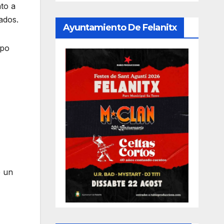
to a
ados.
Ayuntamiento De Felanitx
mpo
e un