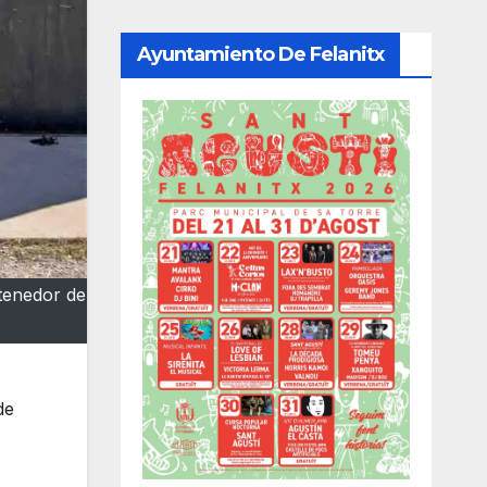
Ayuntamiento De Felanitx
ntenedor de
de