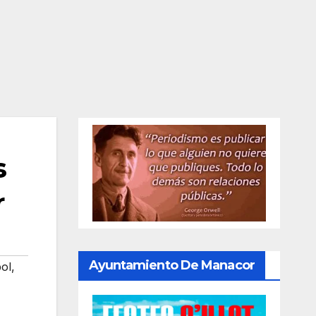
s
r
Ayuntamiento De Manacor
ol
,