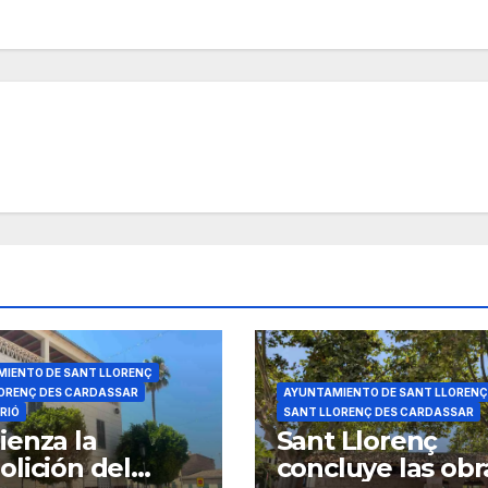
IENTO DE SANT LLORENÇ
ORENÇ DES CARDASSAR
AYUNTAMIENTO DE SANT LLORENÇ
RIÓ
SANT LLORENÇ DES CARDASSAR
enza la
Sant Llorenç
lición del
concluye las obr