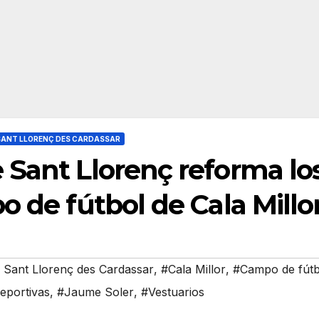
SANT LLORENÇ DES CARDASSAR
 Sant Llorenç reforma lo
o de fútbol de Cala Millo
 Sant Llorenç des Cardassar
,
#Cala Millor
,
#Campo de fútb
deportivas
,
#Jaume Soler
,
#Vestuarios