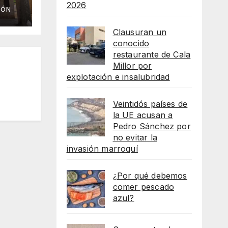
 de
2026
IÓN
Clausuran un
conocido
restaurante de Cala
Millor por
explotación e insalubridad
Veintidós países de
la UE acusan a
Pedro Sánchez por
no evitar la
invasión marroquí
¿Por qué debemos
comer pescado
azul?