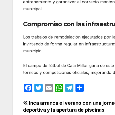
entrenamiento y garantizar el correcto manteni
municipal.
Compromiso con las infraestru
Los trabajos de remodelación ejecutados por 
invirtiendo de forma regular en infraestructura
municipio.
El campo de fútbol de Cala Millor gana de est
torneos y competiciones oficiales, mejorando d
F
T
E
W
T
C
a
w
m
h
el
o
c
itt
ail
at
e
m
Navegación
Inca arranca el verano con una jorn
deportiva y la apertura de piscinas
e
er
s
gr
p