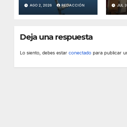
accesos a Sant
edif
AGO 2, 2026
REDACCIÓN
JUL 3
Llorenç con
esta
cámaras
Majo
inteligentes
Deja una respuesta
Lo siento, debes estar
conectado
para publicar u