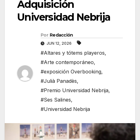
Adquisición
Universidad Nebrija
Por
Redacción
JUN 12, 2026
#Altares y tótems playeros
,
#Arte contemporáneo
,
#exposición Overbooking
,
#Julià Panadès
,
#Premio Universidad Nebrija
,
#Ses Salines
,
#Universidad Nebrija