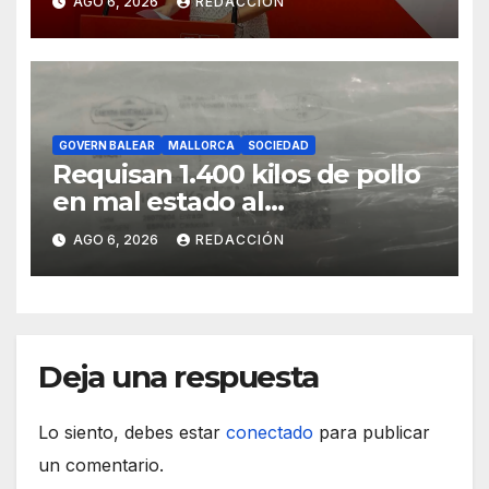
AGO 6, 2026
REDACCIÓN
GOVERN BALEAR
MALLORCA
SOCIEDAD
Requisan 1.400 kilos de pollo
en mal estado al
transportarse sin refrigerar
AGO 6, 2026
REDACCIÓN
Deja una respuesta
Lo siento, debes estar
conectado
para publicar
un comentario.