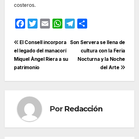
costeros.
F
T
E
W
T
C
a
w
m
h
el
o
c
itt
ail
at
e
m
Navegación
El Consell incorpora
Son Servera se llena de
e
er
s
gr
p
el legado del manacorí
cultura con la Feria
de
Miquel Àngel Riera a su
Nocturna y la Noche
b
A
a
ar
entradas
patrimonio
del Arte
o
p
m
tir
o
p
k
Por
Redacción