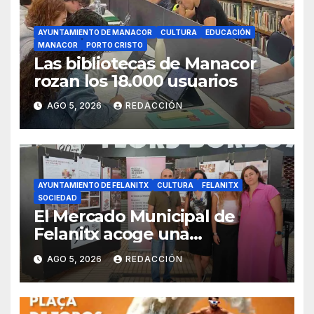
AYUNTAMIENTO DE MANACOR
CULTURA
EDUCACIÓN
MANACOR
PORTO CRISTO
Las bibliotecas de Manacor
rozan los 18.000 usuarios
AGO 5, 2026
REDACCIÓN
AYUNTAMIENTO DE FELANITX
CULTURA
FELANITX
SOCIEDAD
El Mercado Municipal de
Felanitx acoge una
exposición con propuestas de
AGO 5, 2026
REDACCIÓN
diseño de la EASDIB