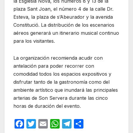
la Església Nova, los números 8 y 13 de la
plaza Sant Joan, el número 4 de la calle Dr.
Esteva, la plaza de s’Abeurador y la avenida
Constitució. La distribución de los escenarios
aéreos generará un itinerario musical continuo
para los visitantes.
La organización recomienda acudir con
antelación para poder recorrer con
comodidad todos los espacios expositivos y
disfrutar tanto de la gastronomía como del
ambiente artístico que inundará las principales
arterias de Son Servera durante las cinco
horas de duración del evento.
F
T
E
W
T
C