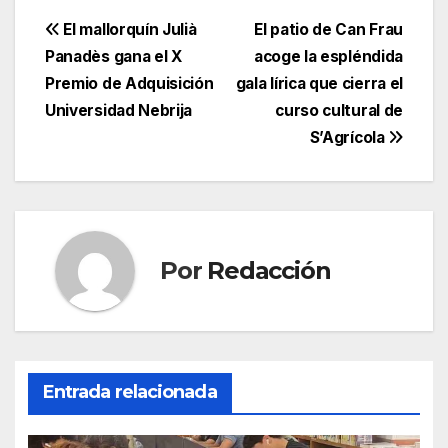
a
w
m
h
el
o
c
itt
ail
at
e
m
Navegación
El mallorquín Julià
El patio de Can Frau
e
er
s
gr
p
Panadès gana el X
acoge la espléndida
de
Premio de Adquisición
gala lírica que cierra el
b
A
a
ar
entradas
Universidad Nebrija
curso cultural de
o
p
m
tir
S’Agrícola
o
p
k
Por
Redacción
Entrada relacionada