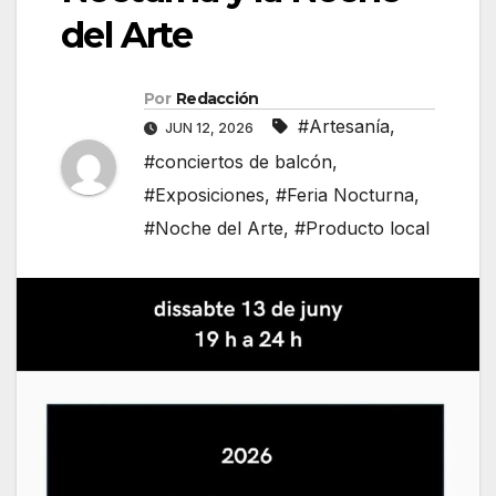
del Arte
Por
Redacción
#Artesanía
,
JUN 12, 2026
#conciertos de balcón
,
#Exposiciones
,
#Feria Nocturna
,
#Noche del Arte
,
#Producto local