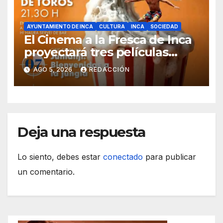
AYUNTAMIENTO DE INCA
CULTURA
INCA
SOCIEDAD
El Cinema a la Fresca de Inca
proyectará tres películas
solidarias en la plaza de toros
AGO 5, 2026
REDACCIÓN
Deja una respuesta
Lo siento, debes estar
conectado
para publicar
un comentario.