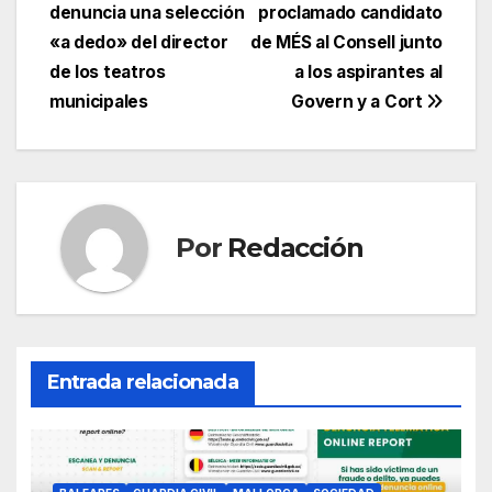
e
er
s
gr
p
denuncia una selección
proclamado candidato
de
«a dedo» del director
de MÉS al Consell junto
b
A
a
ar
entradas
de los teatros
a los aspirantes al
o
p
m
tir
municipales
Govern y a Cort
o
p
k
Por
Redacción
Entrada relacionada