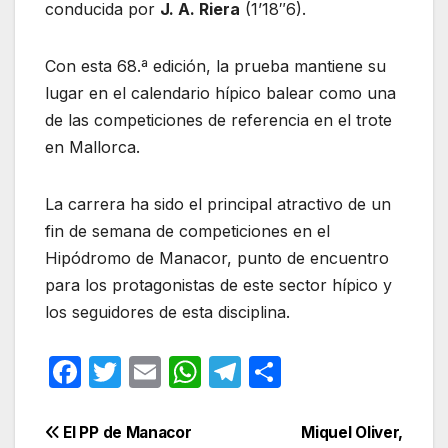
conducida por
J. A. Riera
(1’18″6).
Con esta 68.ª edición, la prueba mantiene su
lugar en el calendario hípico balear como una
de las competiciones de referencia en el trote
en Mallorca.
La carrera ha sido el principal atractivo de un
fin de semana de competiciones en el
Hipódromo de Manacor, punto de encuentro
para los protagonistas de este sector hípico y
los seguidores de esta disciplina.
F
T
E
W
T
C
a
w
m
h
el
o
c
itt
ail
at
e
m
Navegación
El PP de Manacor
Miquel Oliver,