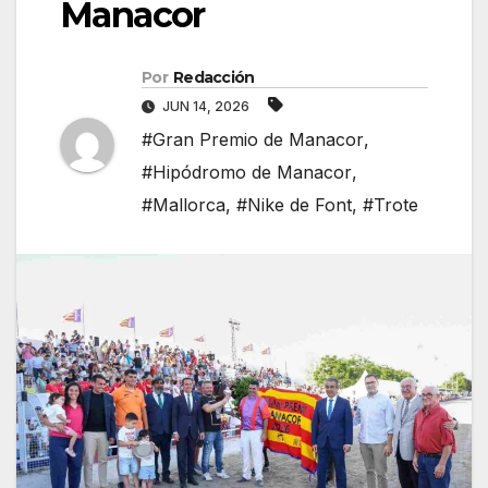
Manacor
Por
Redacción
JUN 14, 2026
#Gran Premio de Manacor
,
#Hipódromo de Manacor
,
#Mallorca
,
#Nike de Font
,
#Trote