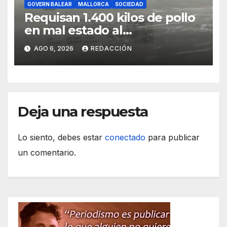
GOVERN BALEAR
MALLORCA
SOCIEDAD
Requisan 1.400 kilos de pollo
en mal estado al
transportarse sin refrigerar
AGO 6, 2026
REDACCIÓN
Deja una respuesta
Lo siento, debes estar
conectado
para publicar
un comentario.