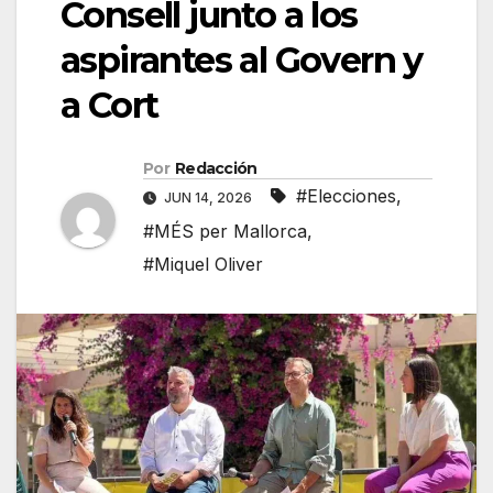
Consell junto a los
aspirantes al Govern y
a Cort
Por
Redacción
#Elecciones
,
JUN 14, 2026
#MÉS per Mallorca
,
#Miquel Oliver