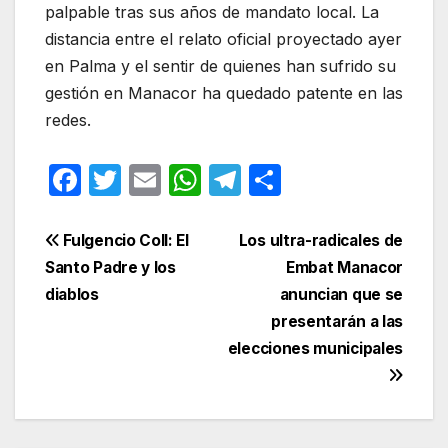
palpable tras sus años de mandato local. La
distancia entre el relato oficial proyectado ayer
en Palma y el sentir de quienes han sufrido su
gestión en Manacor ha quedado patente en las
redes.
F
T
E
W
T
C
a
w
m
h
el
o
c
itt
ail
at
e
m
Navegación
Fulgencio Coll: El
Los ultra-radicales de
e
er
s
gr
p
Santo Padre y los
Embat Manacor
de
diablos
anuncian que se
b
A
a
ar
entradas
presentarán a las
o
p
m
tir
elecciones municipales
o
p
k