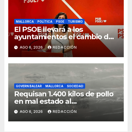
MALLORCA
POLÍTICA
PSOE
TURISMO
El PSOE llevará a los
ayuntamientos el cambio de
modelo turístico y de vivienda
AGO 6, 2026
REDACCIÓN
GOVERN BALEAR
MALLORCA
SOCIEDAD
Requisan 1.400 kilos de pollo
en mal estado al
transportarse sin refrigerar
AGO 6, 2026
REDACCIÓN