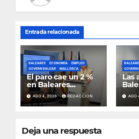
Entrada relacionada
BALEARES
ECONOMÍA
EMPLEO
BALEARE
GOVERN BALEAR
MALLORCA
GOVERN 
El paro cae un 2 %
Las 
en Baleares
Bale
durante julio y las
el c
AGO 4, 2026
REDACCIÓN
AGO 
islas lideran la
de l
contratación
prof
indefinida
cubi
Deja una respuesta