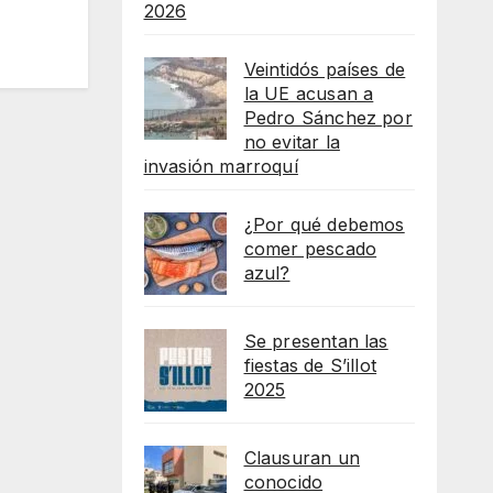
2026
Veintidós países de
la UE acusan a
Pedro Sánchez por
no evitar la
invasión marroquí
¿Por qué debemos
comer pescado
azul?
Se presentan las
fiestas de S’illot
2025
Clausuran un
conocido