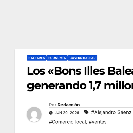
BALEARES
ECONOMÍA
GOVERN BALEAR
Los «Bons Illes Bal
generando 1,7 millo
Por
Redacción
#Alejandro Sáenz
JUN 20, 2026
#Comercio local
,
#ventas