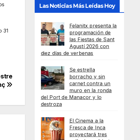
os
Las Noticias Más Leídas Hoy
Felanitx presenta la
o 31
programación de
las Fiestas de Sant
Agustí 2026 con
diez días de verbenas
Se estrella
estre
borracho y sin
carnet contra un
enç
muro en la ronda
del Port de Manacor y lo
destroza
El Cinema a la
Fresca de Inca
proyectará tres