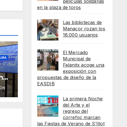
películas solidarias
en la plaza de toros
Las bibliotecas de
Manacor rozan los
18.000 usuarios
El Mercado
Municipal de
LMA
Felanitx acoge una
exposición con
n
propuestas de diseño de la
EASDIB
IÓN
as
La primera Noche
del Arte y el
regreso del
correfoc marcan
las Fiestas de Verano de S’Illot