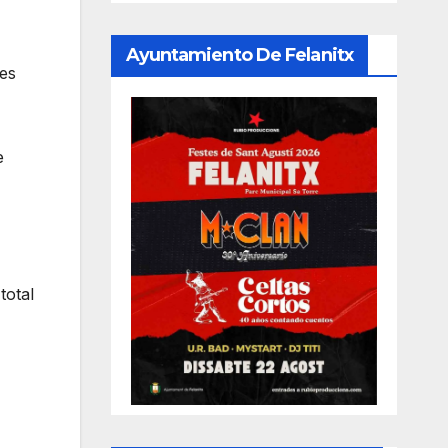
Ayuntamiento De Felanitx
les
e
total