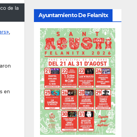
co de la
Ayuntamiento De Felanitx
ars»
,
earon
os en