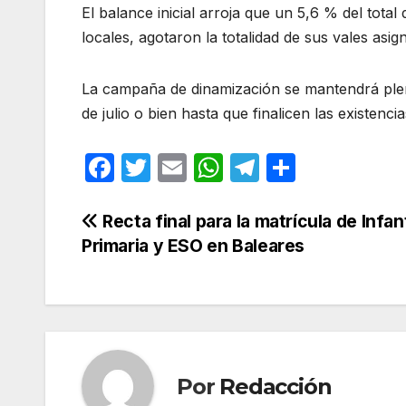
El balance inicial arroja que un 5,6 % del tot
locales, agotaron la totalidad de sus vales asig
La campaña de dinamización se mantendrá plen
de julio o bien hasta que finalicen las existenc
F
T
E
W
T
C
a
w
m
h
el
o
c
itt
ail
at
e
m
Navegación
Recta final para la matrícula de Infant
Primaria y ESO en Baleares
e
er
s
gr
p
de
b
A
a
ar
entradas
o
p
m
tir
o
p
k
Por
Redacción