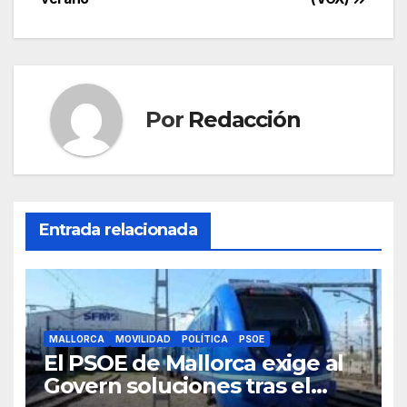
o
p
k
Por
Redacción
Entrada relacionada
MALLORCA
MOVILIDAD
POLÍTICA
PSOE
El PSOE de Mallorca exige al
Govern soluciones tras el