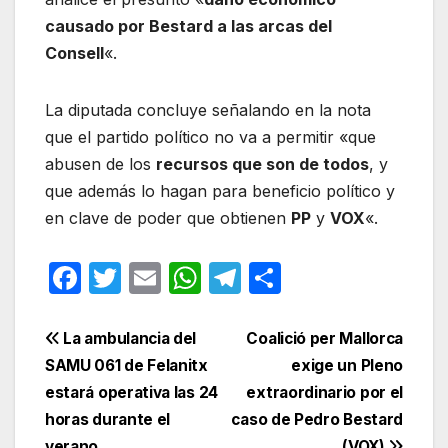
causado por Bestard a las arcas del
Consell
«.
La diputada concluye señalando en la nota
que el partido político no va a permitir «que
abusen de los
recursos que son de todos
, y
que además lo hagan para beneficio político y
en clave de poder que obtienen
PP
y
VOX
«.
F
T
E
W
T
C
a
w
m
h
el
o
c
itt
ail
at
e
m
Navegación
La ambulancia del
Coalició per Mallorca
e
er
s
gr
p
SAMU 061 de Felanitx
exige un Pleno
de
estará operativa las 24
extraordinario por el
b
A
a
ar
entradas
horas durante el
caso de Pedro Bestard
o
p
m
tir
verano
(VOX)