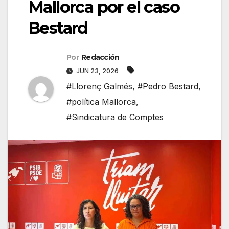
Mallorca por el caso
Bestard
Por
Redacción
JUN 23, 2026
#Llorenç Galmés
,
#Pedro Bestard
,
#política Mallorca
,
#Sindicatura de Comptes