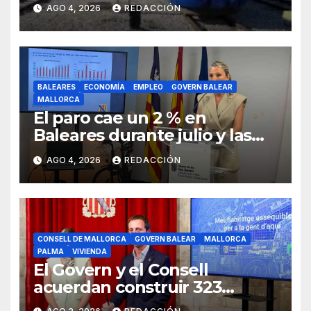
tijeretazo de trenes en
AGO 4, 2026
REDACCIÓN
agosto
BALEARES
ECONOMÍA
EMPLEO
GOVERN BALEAR
MALLORCA
El paro cae un 2 % en
Baleares durante julio y las
islas lideran la contratación
AGO 4, 2026
REDACCIÓN
indefinida
CONSELL DE MALLORCA
GOVERN BALEAR
MALLORCA
PALMA
VIVIENDA
El Govern y el Consell
acuerdan construir 323
viviendas públicas en Palma