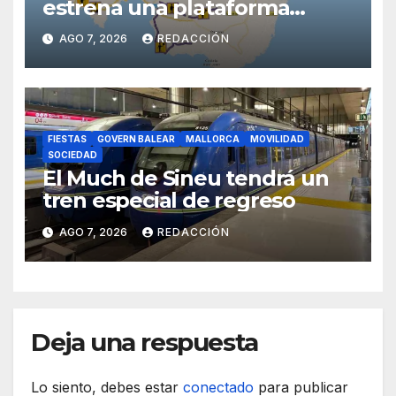
estrena una plataforma
inteligente de incidencias
AGO 7, 2026
REDACCIÓN
viarias en tiempo real
FIESTAS
GOVERN BALEAR
MALLORCA
MOVILIDAD
SOCIEDAD
El Much de Sineu tendrá un
tren especial de regreso
AGO 7, 2026
REDACCIÓN
Deja una respuesta
Lo siento, debes estar
conectado
para publicar