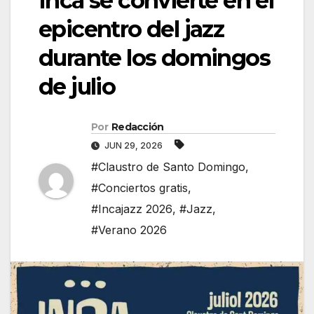
Inca se convierte en el
epicentro del jazz
durante los domingos
de julio
Por
Redacción
JUN 29, 2026
#Claustro de Santo Domingo
,
#Conciertos gratis
,
#Incajazz 2026
,
#Jazz
,
#Verano 2026