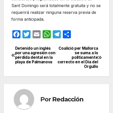
Sant Domingo será totalmente gratuita y no se
requerirá realizar ninguna reserva previa de
forma anticipada.
F
T
E
W
T
C
a
w
m
h
el
o
c
itt
ail
at
e
m
Detenido un inglés
Coalició per Mallorca
Navegación
por una agresión con
se suma a lo
e
er
s
gr
p
pérdida dental en la
políticamente
de
playa de Palmanova
correcto en el Día del
b
A
a
ar
Orgullo
entradas
o
p
m
tir
o
p
k
Por
Redacción