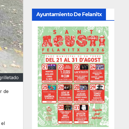
Ayuntamiento De Felanitx
rilletado
r de
 el