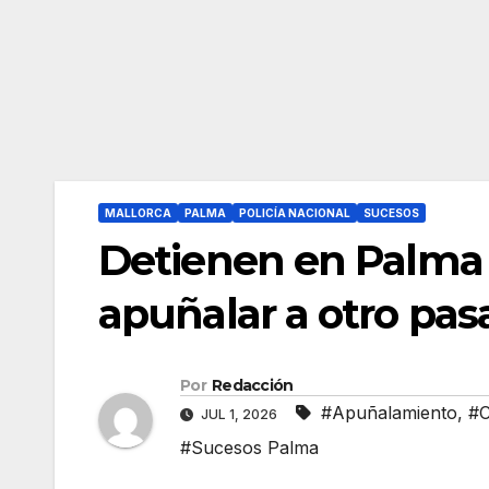
MALLORCA
PALMA
POLICÍA NACIONAL
SUCESOS
Detienen en Palma 
apuñalar a otro pas
Por
Redacción
#Apuñalamiento
,
#C
JUL 1, 2026
#Sucesos Palma