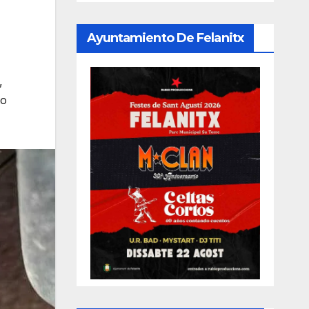
Ayuntamiento De Felanitx
,
to