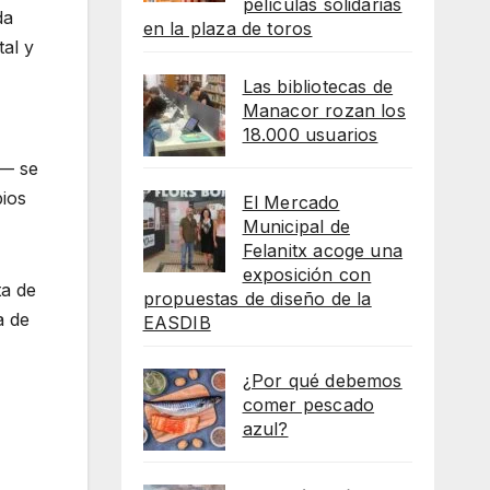
películas solidarias
da
en la plaza de toros
tal y
Las bibliotecas de
Manacor rozan los
18.000 usuarios
o— se
pios
El Mercado
Municipal de
Felanitx acoge una
exposición con
ta de
propuestas de diseño de la
a de
EASDIB
¿Por qué debemos
comer pescado
azul?