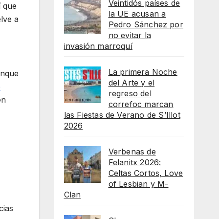
Veintidós países de
í que
la UE acusan a
lve a
Pedro Sánchez por
no evitar la
invasión marroquí
La primera Noche
aunque
del Arte y el
e
regreso del
en
correfoc marcan
las Fiestas de Verano de S’Illot
2026
Verbenas de
Felanitx 2026:
Celtas Cortos, Love
of Lesbian y M-
Clan
cias