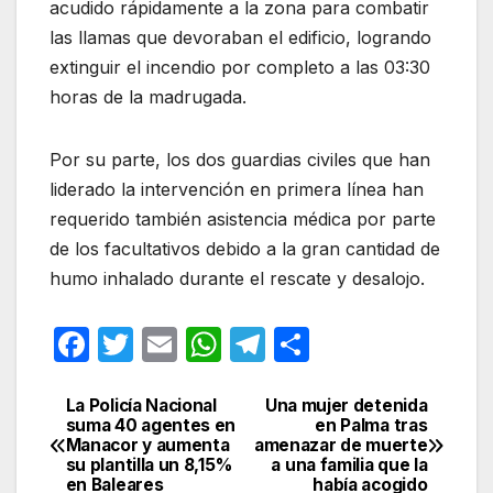
acudido rápidamente a la zona para combatir
las llamas que devoraban el edificio, logrando
extinguir el incendio por completo a las 03:30
horas de la madrugada.
Por su parte, los dos guardias civiles que han
liderado la intervención en primera línea han
requerido también asistencia médica por parte
de los facultativos debido a la gran cantidad de
humo inhalado durante el rescate y desalojo.
F
T
E
W
T
C
a
w
m
h
el
o
c
itt
ail
at
e
m
La Policía Nacional
Una mujer detenida
Navegación
suma 40 agentes en
en Palma tras
e
er
s
gr
p
Manacor y aumenta
amenazar de muerte
de
su plantilla un 8,15%
a una familia que la
b
A
a
ar
en Baleares
había acogido