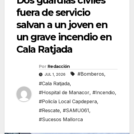
Dos guardias civiles
fuera de servicio
salvan a un joven en
un grave incendio en
Cala Ratjada
Por
Redacción
#Bomberos
,
JUL 1, 2026
#Cala Ratjada
,
#Hospital de Manacor
,
#Incendio
,
#Policía Local Capdepera
,
#Rescate
,
#SAMU061
,
#Sucesos Mallorca