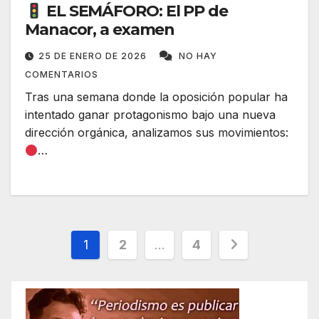
EL SEMÁFORO: El PP de
Manacor, a examen
25 DE ENERO DE 2026
NO HAY
COMENTARIOS
Tras una semana donde la oposición popular ha
intentado ganar protagonismo bajo una nueva
dirección orgánica, analizamos sus movimientos:
…
Paginación
1
2
…
4
de
entradas