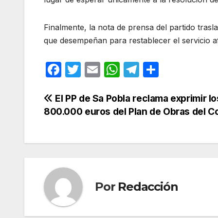
Finalmente, la nota de prensa del partido trasl
que desempeñan para restablecer el servicio a
F
T
E
W
T
C
a
w
m
h
el
o
c
itt
ail
at
e
m
Navegación
El PP de Sa Pobla reclama exprimir lo
800.000 euros del Plan de Obras del C
e
er
s
gr
p
de
b
A
a
ar
entradas
o
p
m
tir
o
p
k
Por
Redacción