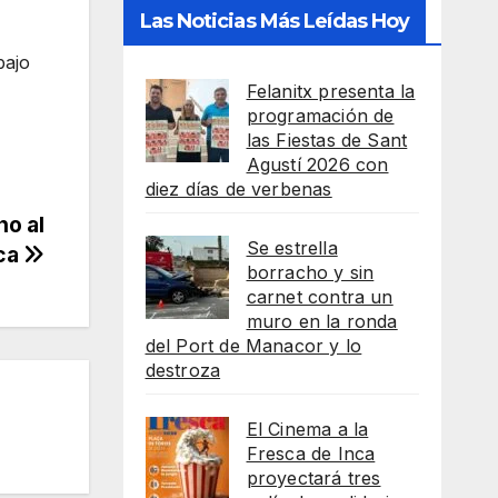
Las Noticias Más Leídas Hoy
bajo
Felanitx presenta la
programación de
las Fiestas de Sant
Agustí 2026 con
diez días de verbenas
no al
Se estrella
rca
borracho y sin
carnet contra un
muro en la ronda
del Port de Manacor y lo
destroza
El Cinema a la
Fresca de Inca
proyectará tres