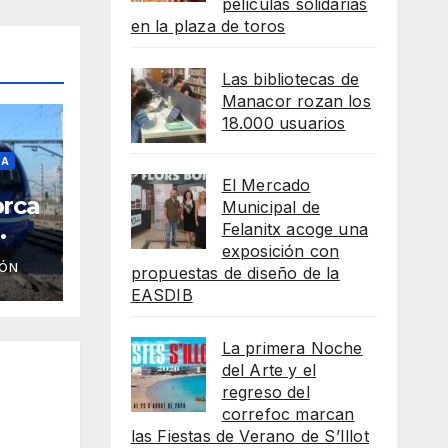
películas solidarias
en la plaza de toros
Las bibliotecas de
Manacor rozan los
18.000 usuarios
CA
El Mercado
orca
Municipal de
Felanitx acoge una
l
exposición con
IÓN
propuestas de diseño de la
enes
EASDIB
La primera Noche
del Arte y el
regreso del
correfoc marcan
las Fiestas de Verano de S’Illot