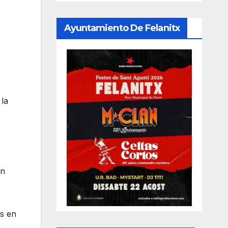
Ayuntamiento De Felanitx
 la
un
as en