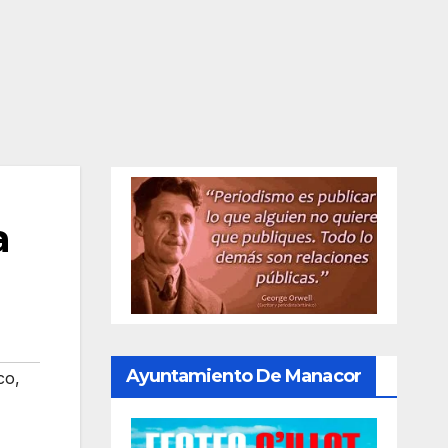
a
Ayuntamiento De Manacor
co
,