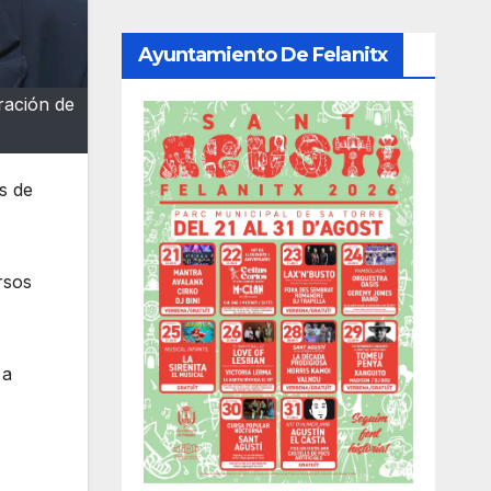
Ayuntamiento De Felanitx
ración de
s de
rsos
 a