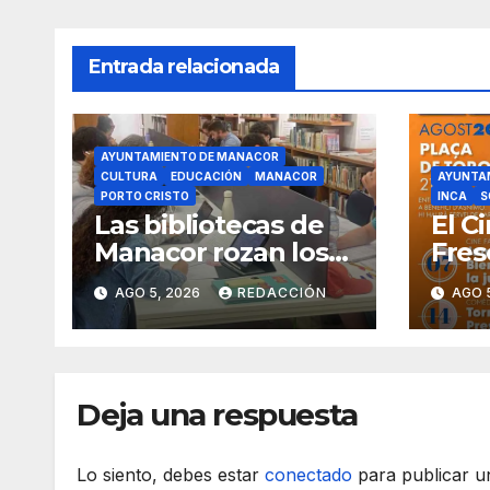
Entrada relacionada
AYUNTAMIENTO DE MANACOR
CULTURA
EDUCACIÓN
MANACOR
AYUNTAM
PORTO CRISTO
INCA
S
Las bibliotecas de
El C
Manacor rozan los
Fres
18.000 usuarios
proy
AGO 5, 2026
REDACCIÓN
AGO 
pelí
en l
Deja una respuesta
Lo siento, debes estar
conectado
para publicar u