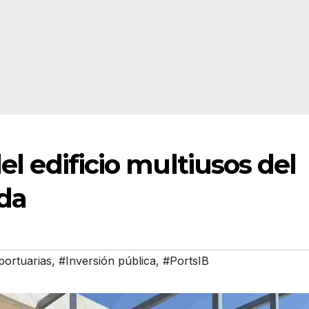
del edificio multiusos del
ada
portuarias
,
#Inversión pública
,
#PortsIB