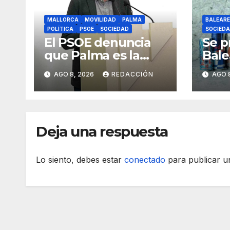
MALLORCA
MOVILIDAD
PALMA
BALEARE
POLÍTICA
PSOE
SOCIEDAD
SOCIED
El PSOE denuncia
Se p
que Palma es la
Bale
cuarta ciudad con
men
AGO 8, 2026
REDACCIÓN
AGO 
más atascos por el
bebi
«fracaso» de
ener
Galmés
de la
Deja una respuesta
Lo siento, debes estar
conectado
para publicar u