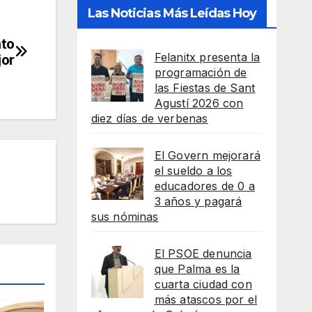
Las Noticias Más Leídas Hoy
nto
Felanitx presenta la
jor
programación de
las Fiestas de Sant
Agustí 2026 con
diez días de verbenas
El Govern mejorará
el sueldo a los
educadores de 0 a
3 años y pagará
sus nóminas
El PSOE denuncia
que Palma es la
cuarta ciudad con
más atascos por el