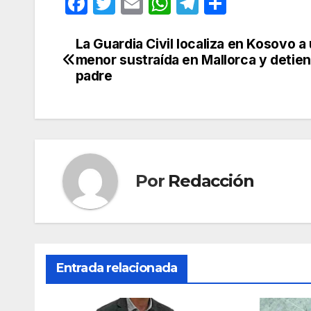
F
T
E
W
T
C
a
w
m
h
el
o
c
itt
ail
at
e
m
La Guardia Civil localiza en Kosovo a
Navegación
menor sustraída en Mallorca y detien
e
er
s
gr
p
de
padre
b
A
a
ar
entradas
o
p
m
tir
o
p
k
Por
Redacción
Entrada relacionada