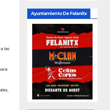
Ayuntamiento De Felanitx
a las
para
ales,