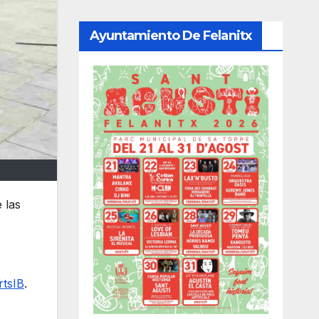
Ayuntamiento De Felanitx
 las
rtsIB
.