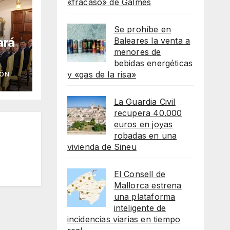
«fracaso» de Galmés
Se prohíbe en
ará
Baleares la venta a
menores de
bebidas energéticas
 a 3
y «gas de la risa»
IÓN
us
La Guardia Civil
recupera 40.000
euros en joyas
robadas en una
vivienda de Sineu
El Consell de
Mallorca estrena
una plataforma
inteligente de
incidencias viarias en tiempo