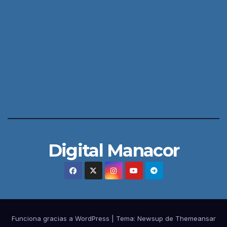
Digital Manacor
Funciona gracias a WordPress
|
Tema:
Newsup
de
Themeansar