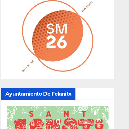
Ayuntamiento De Felanitx