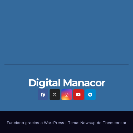
Digital Manacor
Funciona gracias a WordPress
|
Tema:
Newsup
de
Themeansar