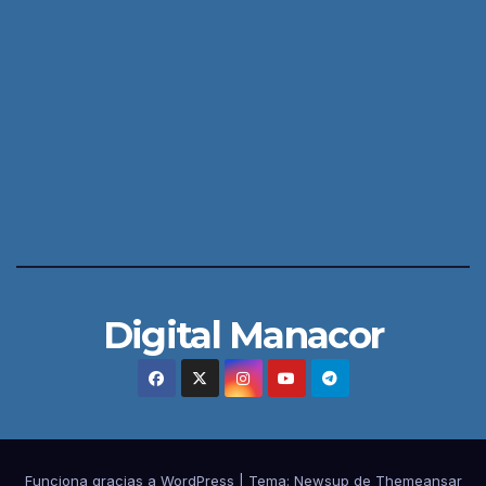
Digital Manacor
Funciona gracias a WordPress
|
Tema:
Newsup
de
Themeansar