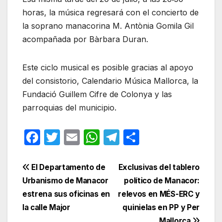
horas, la música regresará con el concierto de
la soprano manacorina M. Antònia Gomila Gil
acompañada por Bàrbara Duran.
Este ciclo musical es posible gracias al apoyo
del consistorio, Calendario Música Mallorca, la
Fundació Guillem Cifre de Colonya y las
parroquias del municipio.
F
T
E
W
T
C
a
w
m
h
el
o
c
itt
ail
at
e
m
Navegación
El Departamento de
Exclusivas del tablero
e
er
s
gr
p
Urbanismo de Manacor
político de Manacor:
de
estrena sus oficinas en
relevos en MÉS-ERC y
b
A
a
ar
entradas
la calle Major
quinielas en PP y Per
o
p
m
tir
Mallorca