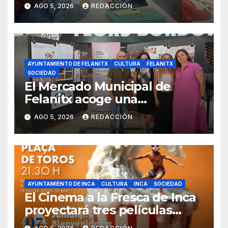
AGO 5, 2026
REDACCIÓN
AYUNTAMIENTO DE FELANITX
CULTURA
FELANITX
SOCIEDAD
El Mercado Municipal de
Felanitx acoge una
exposición con propuestas de
AGO 5, 2026
REDACCIÓN
diseño de la EASDIB
AYUNTAMIENTO DE INCA
CULTURA
INCA
SOCIEDAD
El Cinema a la Fresca de Inca
proyectará tres películas
solidarias en la plaza de toros