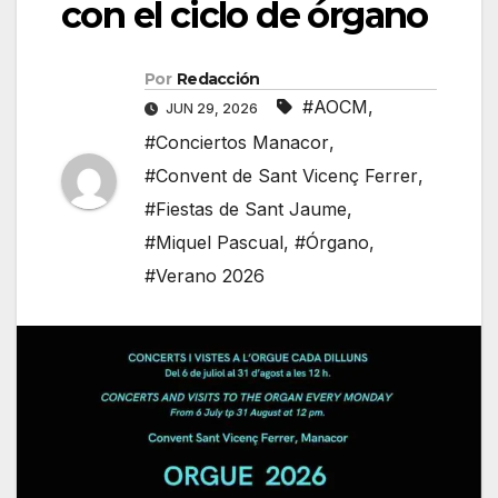
con el ciclo de órgano
Por
Redacción
#AOCM
,
JUN 29, 2026
#Conciertos Manacor
,
#Convent de Sant Vicenç Ferrer
,
#Fiestas de Sant Jaume
,
#Miquel Pascual
,
#Órgano
,
#Verano 2026