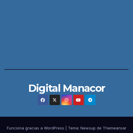
Digital Manacor
Funciona gracias a WordPress
|
Tema:
Newsup
de
Themeansar