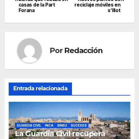
e
er
s
gr
p
de
casas de la Part
reciclaje móviles en
b
A
a
ar
Forana
s’Illot
entradas
o
p
m
tir
o
p
k
Por
Redacción
Entrada relacionada
GUARDIA CIVIL
INCA
SINEU
SUCESOS
La Guardia Civil recupera