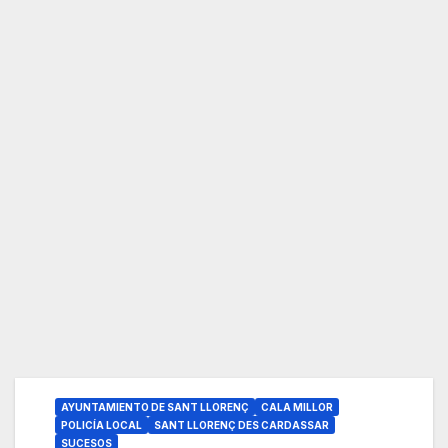
AYUNTAMIENTO DE SANT LLORENÇ
CALA MILLOR
POLICÍA LOCAL
SANT LLORENÇ DES CARDASSAR
SUCESOS