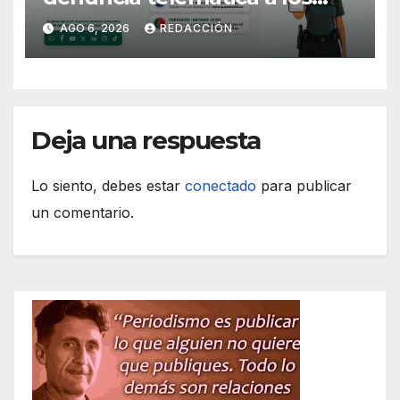
ciudadanos europeos
AGO 6, 2026
REDACCIÓN
Deja una respuesta
Lo siento, debes estar
conectado
para publicar
un comentario.