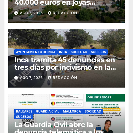
40.000 euros en joyas
robadas en una vivienda de
AGO 7, 2026
REDACCIÓN
Sineu
AYUNTAMIENTO DE INCA
INCA
SOCIEDAD
SUCESOS
Inca tramita 45 denuncias en
tres días por incivismo en la
gestión de residuos
AGO 7, 2026
REDACCIÓN
BALEARES
GUARDIA CIVIL
MALLORCA
SOCIEDAD
SUCESOS
La Guardia Civil abre la
denuncia telemática a los