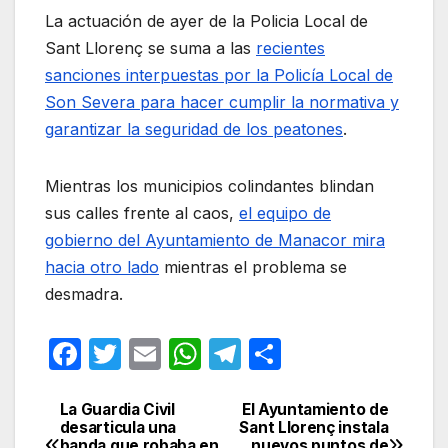
La actuación de ayer de la Policia Local de
Sant Llorenç se suma a las
recientes
sanciones interpuestas por la Policía Local de
Son Severa para hacer cumplir la normativa y
garantizar la seguridad de los peatones
.
Mientras los municipios colindantes blindan
sus calles frente al caos,
el equipo de
gobierno del Ayuntamiento de Manacor mira
hacia otro lado
mientras el problema se
desmadra.
F
T
E
W
T
C
a
w
m
h
el
o
c
itt
ail
at
e
m
La Guardia Civil
El Ayuntamiento de
Navegación
desarticula una
Sant Llorenç instala
banda que robaba en
nuevos puntos de