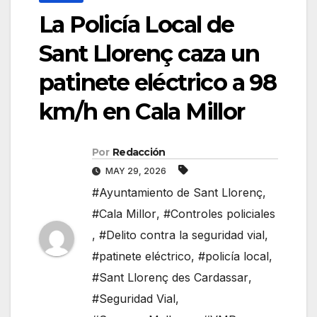
La Policía Local de
Sant Llorenç caza un
patinete eléctrico a 98
km/h en Cala Millor
Por
Redacción
MAY 29, 2026
#Ayuntamiento de Sant Llorenç
,
#Cala Millor
,
#Controles policiales
,
#Delito contra la seguridad vial
,
#patinete eléctrico
,
#policía local
,
#Sant Llorenç des Cardassar
,
#Seguridad Vial
,