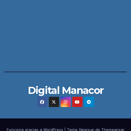
Digital Manacor
Funciona gracias a WordPress
|
Tema:
Newsup
de
Themeansar