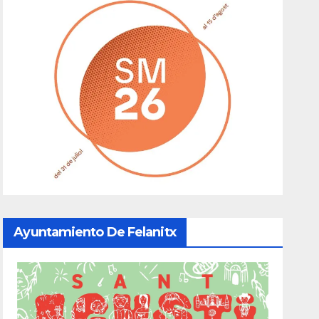
Ayuntamiento De Felanitx