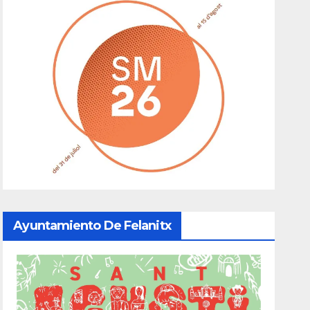
Ayuntamiento De Felanitx