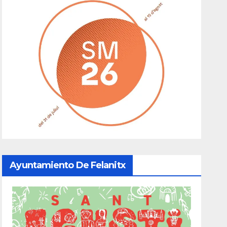
Ayuntamiento De Felanitx