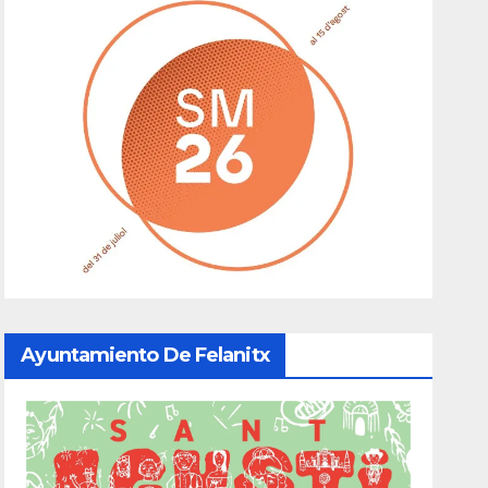
Ayuntamiento De Felanitx