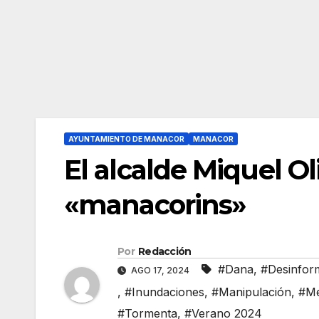
AYUNTAMIENTO DE MANACOR
MANACOR
El alcalde Miquel Oli
«manacorins»
Por
Redacción
#Dana
,
#Desinfor
AGO 17, 2024
,
#Inundaciones
,
#Manipulación
,
#Me
#Tormenta
,
#Verano 2024