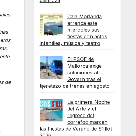
destroza
ales.
Cala Morlanda
arranca este
miércoles sus
inas
fiestas con actos
beros
infantiles, música y teatro
ras,
ente
El PSOE de
Mallorca exige
soluciones al
Govern tras el
os de
tijeretazo de trenes en agosto
La primera Noche
del Arte y el
regreso del
correfoc marcan
las Fiestas de Verano de S’Illot
2026