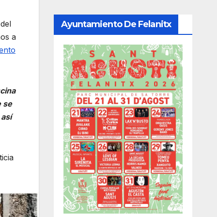
Ayuntamiento De Felanitx
del
mos a
iento
cina
e se
así
icia