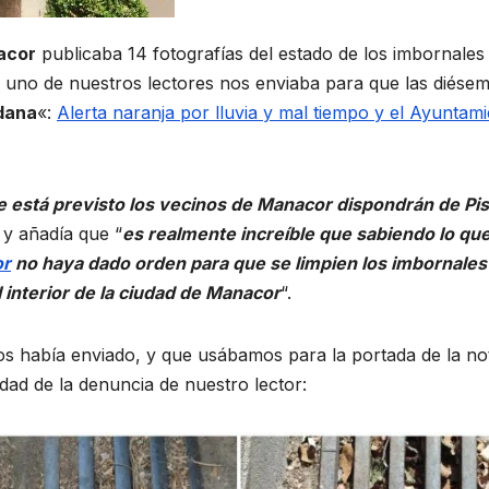
acor
publicaba 14 fotografías del estado de los imbornales 
 uno de nuestros lectores nos enviaba para que las diése
dana
«:
Alerta naranja por lluvia y mal tiempo y el Ayuntam
e está previsto los vecinos de Manacor dispondrán de Pis
 y añadía que “
es realmente increíble que sabiendo lo qu
or
no haya dado orden para que se limpien los imbornales 
 interior de la ciudad de Manacor
“.
nos había enviado, y que usábamos para la portada de la not
dad de la denuncia de nuestro lector: