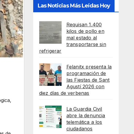
Las Noticias Más Leídas Hoy
Requisan 1.400
kilos de pollo en
mal estado al
transportarse sin
refrigerar
Felanitx presenta la
programación de
las Fiestas de Sant
Agustí 2026 con
diez días de verbenas
ógica,
La Guardia Civil
abre la denuncia
telemática a los
ciudadanos
as de