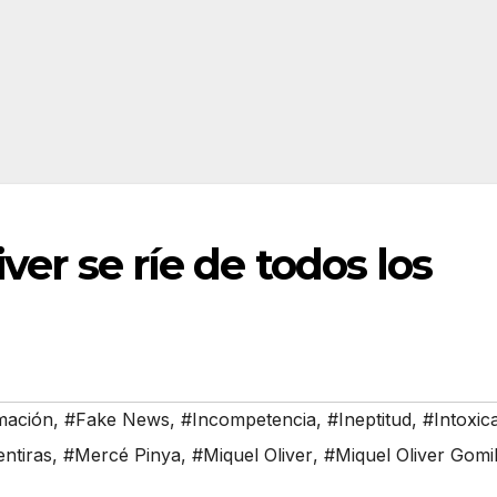
ver se ríe de todos los
mación
,
#Fake News
,
#Incompetencia
,
#Ineptitud
,
#Intoxic
ntiras
,
#Mercé Pinya
,
#Miquel Oliver
,
#Miquel Oliver Gomi