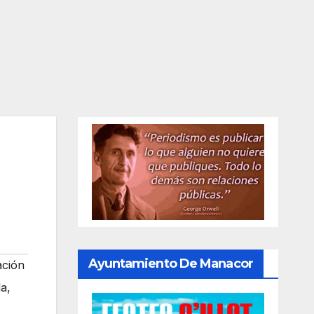
Ayuntamiento De Manacor
ación
la
,