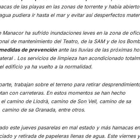
cas de las playas en las zonas de torrente y había abierto
ua pudiera ir hasta el mar y evitar así desperfectos materi
de Manacor ha sufrido inundaciones leves en la zona de ofic
sonal de mantenimiento del Teatro, de la SAM y de los Bom
medidas de prevención
ante las lluvias de las próximas ho
teral . Los servicios de limpieza han acondicionado totalm
l edificio ya ha vuelto a la normalidad.
parte, trabajan sobre el terreno para retirar desprendimient
ontan con carreteras. En estos momentos se han hecho
 el camino de Llodrà, camino de Son Vell, camino de sa
, camino de sa Granada, entre otros.
irado este jueves pasarelas en mal estado y más hamacas en
ado y retirada de papeleras llenas de agua. Este viernes y