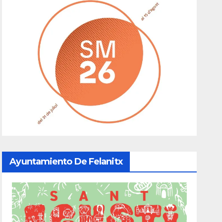
Ayuntamiento De Felanitx