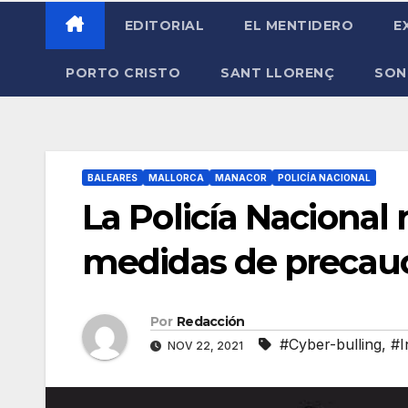
EDITORIAL
EL MENTIDERO
E
PORTO CRISTO
SANT LLORENÇ
SON
BALEARES
MALLORCA
MANACOR
POLICÍA NACIONAL
La Policía Nacional
medidas de precauc
Por
Redacción
#Cyber-bulling
,
#I
NOV 22, 2021