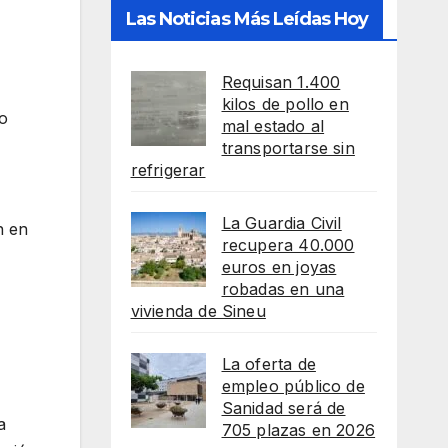
Las Noticias Más Leídas Hoy
Requisan 1.400
kilos de pollo en
o
mal estado al
transportarse sin
refrigerar
La Guardia Civil
n en
recupera 40.000
euros en joyas
robadas en una
vivienda de Sineu
La oferta de
empleo público de
Sanidad será de
a
705 plazas en 2026