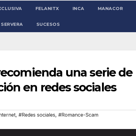
XCLUSIVA
FELANITX
INCA
MANACOR
 SERVERA
SUCESOS
 recomienda una serie de
ión en redes sociales
nternet
,
#Redes sociales
,
#Romance-Scam