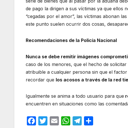
serie de bienes que al pasar por la aduana de
de pago la dirigen a sus víctimas ya que ellos 
“cegadas por el amor”, las víctimas abonan las
este punto suelen ocurrir dos cosas, desaparec
Recomendaciones de la Policía Nacional
Nunca se debe remitir imágenes compromet
caso de los menores, que el hecho de solicita
atribuible a cualquier persona sin que el fact
recordar que
los acosos a través de la red t
Igualmente se anima a todo usuario para que
r
encuentren en situaciones como las comentad
F
T
E
W
T
C