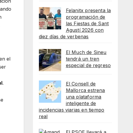
ación
uando
Felanitx presenta la
programación de
n
las Fiestas de Sant
.
Agustí 2026 con
diez días de verbenas
El Much de Sineu
tendrá un tren
en el
especial de regreso
ser
al
.
El Consell de
Mallorca estrena
una plataforma
se
inteligente de
incidencias viarias en tiempo
real
El PSOE llevará a