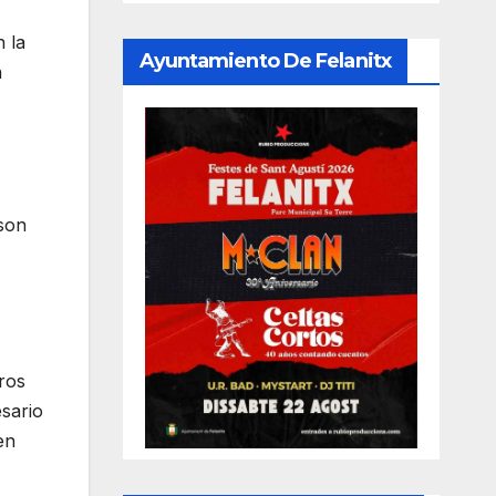
 la
Ayuntamiento De Felanitx
a
 son
tros
sario
en