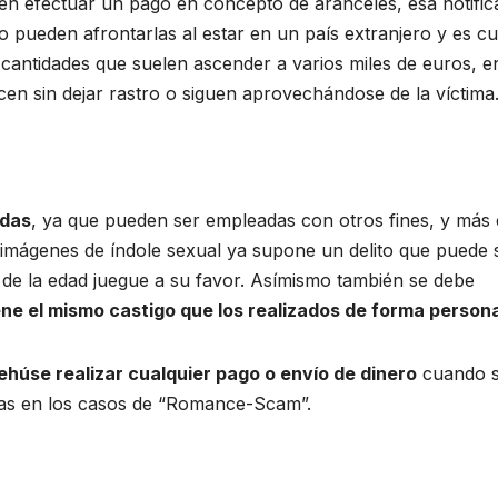
ben efectuar un pago en concepto de aranceles, esa notific
no pueden afrontarlas al estar en un país extranjero y es c
 cantidades que suelen ascender a varios miles de euros, e
en sin dejar rastro o siguen aprovechándose de la víctima
idas
, ya que pueden ser empleadas con otros fines, y más 
r imágenes de índole sexual ya supone un delito que puede 
or de la edad juegue a su favor. Asímismo también se debe
iene el mismo castigo que los realizados de forma person
ehúse realizar cualquier pago o envío de dinero
cuando 
as en los casos de “Romance-Scam”.