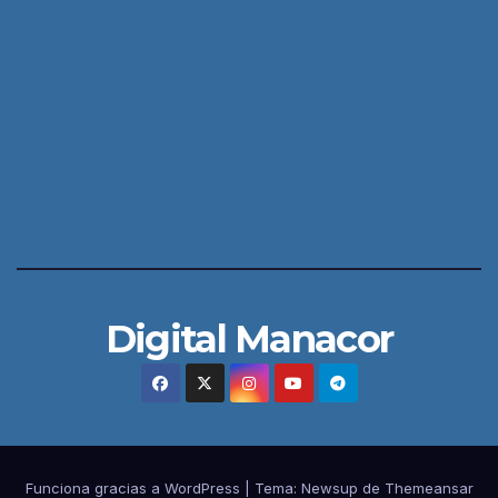
Digital Manacor
Funciona gracias a WordPress
|
Tema:
Newsup
de
Themeansar