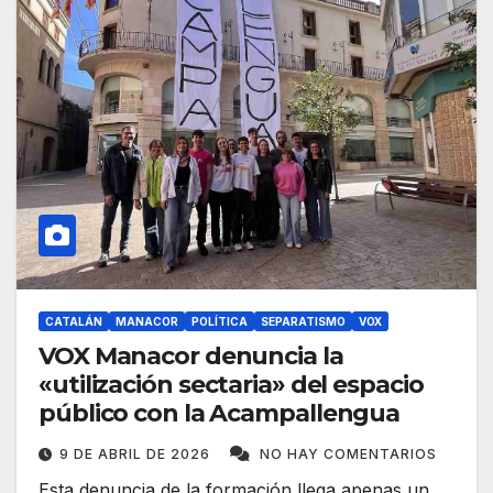
CATALÁN
MANACOR
POLÍTICA
SEPARATISMO
VOX
VOX Manacor denuncia la
«utilización sectaria» del espacio
público con la Acampallengua
9 DE ABRIL DE 2026
NO HAY COMENTARIOS
Esta denuncia de la formación llega apenas un