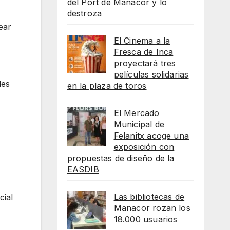
del Port de Manacor y lo
destroza
ear
El Cinema a la
Fresca de Inca
proyectará tres
películas solidarias
les
en la plaza de toros
El Mercado
Municipal de
Felanitx acoge una
exposición con
propuestas de diseño de la
EASDIB
Las bibliotecas de
cial
Manacor rozan los
18.000 usuarios