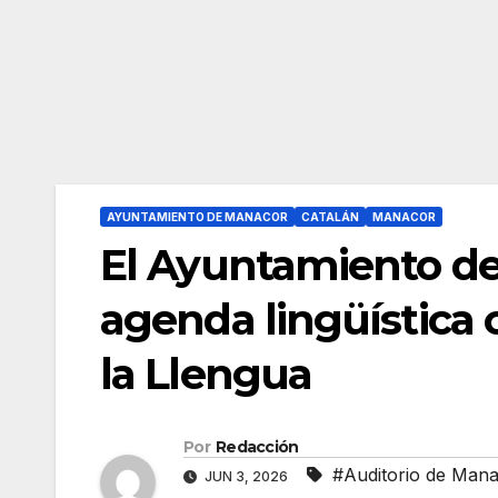
AYUNTAMIENTO DE MANACOR
CATALÁN
MANACOR
El Ayuntamiento de
agenda lingüística 
la Llengua
Por
Redacción
#Auditorio de Man
JUN 3, 2026