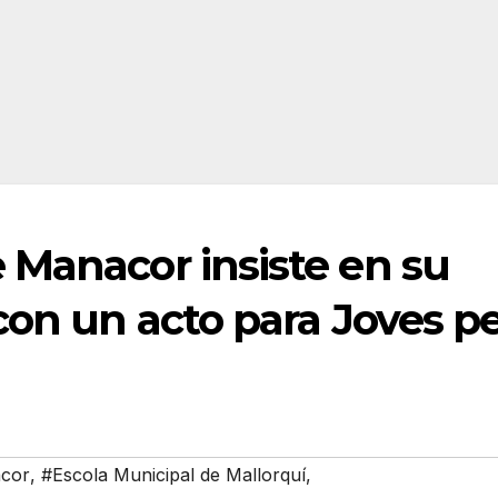
 Manacor insiste en su
con un acto para Joves p
acor
,
#Escola Municipal de Mallorquí
,