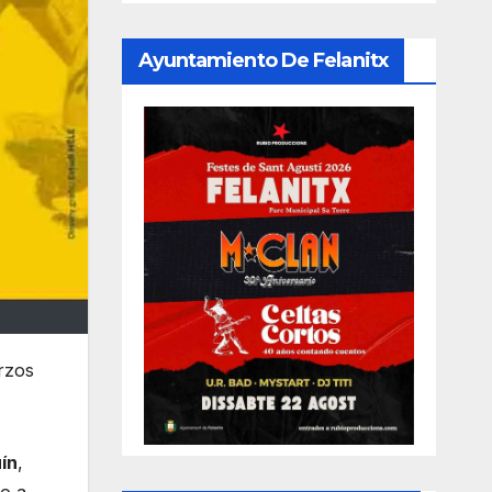
Ayuntamiento De Felanitx
erzos
ín
,
do a