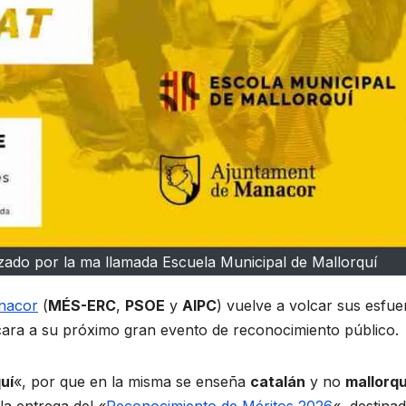
zado por la ma llamada Escuela Municipal de Mallorquí
nacor
(
MÉS-ERC
,
PSOE
y
AIPC
) vuelve a volcar sus esfu
 cara a su próximo gran evento de reconocimiento público.
uí
«, por que en la misma se enseña
catalán
y no
mallorqu
la entrega del «
Reconocimiento de Méritos 2026
«, destina