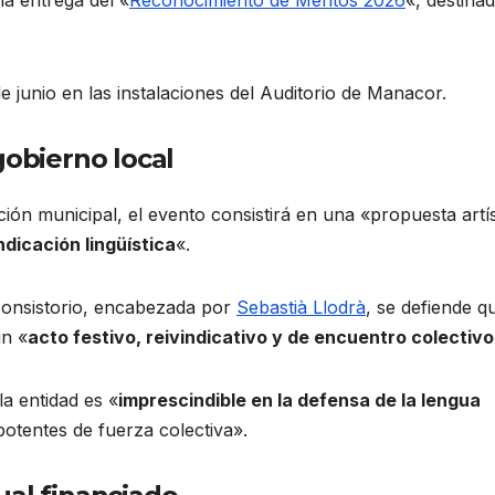
de junio en las instalaciones del Auditorio de Manacor
.
gobierno local
ción municipal, el evento consistirá en una «propuesta artís
ndicación lingüística
«.
l consistorio, encabezada por
Sebastià Llodrà
, se defiende q
un «
acto festivo, reivindicativo y de encuentro colectivo
la entidad es «
imprescindible en la defensa de la lengua
otentes de fuerza colectiva».