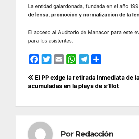
La entidad galardonada, fundada en el año 1994
defensa, promoción y normalización de la le
El acceso al Auditorio de Manacor para este e
para los asistentes
.
F
T
E
W
T
C
a
w
m
h
el
o
c
itt
ail
at
e
m
Navegación
El PP exige la retirada inmediata de l
acumuladas en la playa de s’Illot
e
er
s
gr
p
de
b
A
a
ar
entradas
o
p
m
tir
o
p
k
Por
Redacción