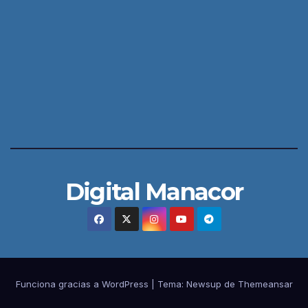
Digital Manacor
Funciona gracias a WordPress
|
Tema:
Newsup
de
Themeansar