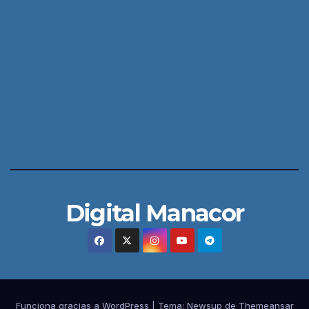
Digital Manacor
Funciona gracias a WordPress
|
Tema:
Newsup
de
Themeansar