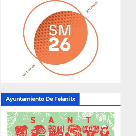
Ayuntamiento De Felanitx