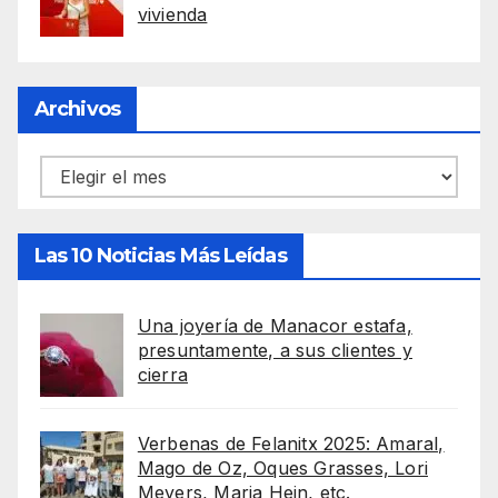
vivienda
Archivos
Archivos
Las 10 Noticias Más Leídas
Una joyería de Manacor estafa,
presuntamente, a sus clientes y
cierra
Verbenas de Felanitx 2025: Amaral,
Mago de Oz, Oques Grasses, Lori
Meyers, Maria Hein, etc.