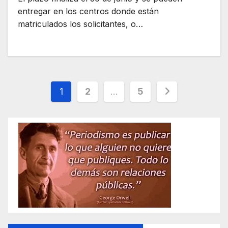
entregar en los centros donde están
matriculados los solicitantes, o…
Paginación
1
2
…
5
de
entradas