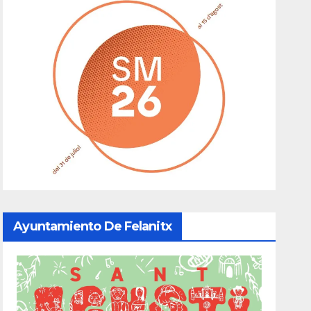
Ayuntamiento De Felanitx