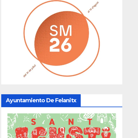
Ayuntamiento De Felanitx