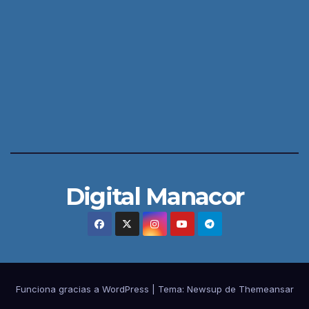
Digital Manacor
Funciona gracias a WordPress
|
Tema:
Newsup
de
Themeansar