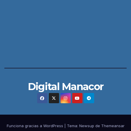
Digital Manacor
Funciona gracias a WordPress
|
Tema:
Newsup
de
Themeansar