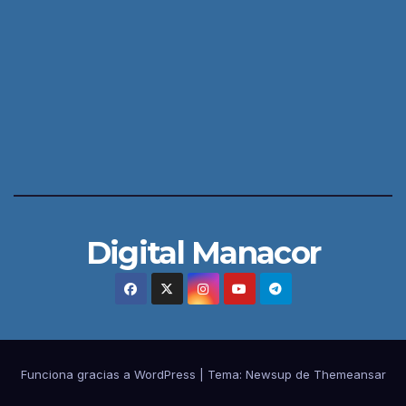
Digital Manacor
Funciona gracias a WordPress
|
Tema:
Newsup
de
Themeansar