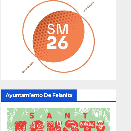
Ayuntamiento De Felanitx