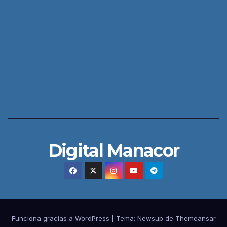
Digital Manacor
Funciona gracias a WordPress
|
Tema:
Newsup
de
Themeansar