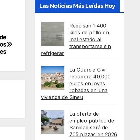
Las Noticias Más Leídas Hoy
Requisan 1.400
kilos de pollo en
sde
mal estado al
nos
transportarse sin
les
refrigerar
La Guardia Civil
recupera 40.000
euros en joyas
robadas en una
vivienda de Sineu
La oferta de
empleo público de
Sanidad será de
705 plazas en 2026