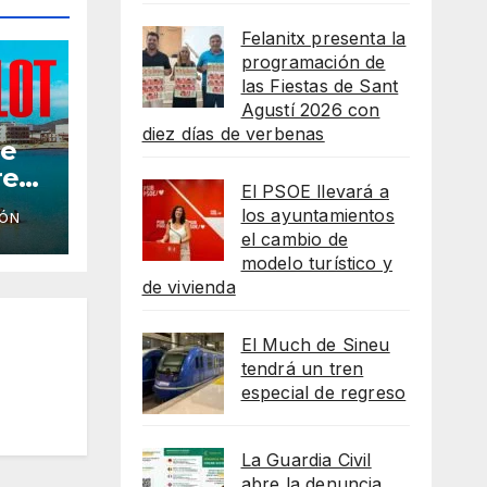
Felanitx presenta la
programación de
las Fiestas de Sant
Agustí 2026 con
diez días de verbenas
he
reso
El PSOE llevará a
los ayuntamientos
IÓN
as
el cambio de
lot
modelo turístico y
de vivienda
El Much de Sineu
tendrá un tren
especial de regreso
La Guardia Civil
abre la denuncia