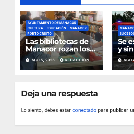
AYUNTAMIENTO DE MANACOR
CULTURA
EDUCACIÓN
MANACOR
MANAC
PORTO CRISTO
SUCESO
Las bibliotecas de
Se e
Manacor rozan los
y si
18.000 usuarios
un m
AGO 5, 2026
REDACCIÓN
AGO 
rond
Mana
dest
Deja una respuesta
Lo siento, debes estar
conectado
para publicar u