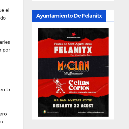
ue el
Ayuntamiento De Felanitx
ado
arles
n por
en la
pero
to