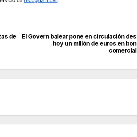
servicio de
recogida móvil
.
zas de
El Govern balear pone en circulación de
hoy un millón de euros en bo
comercia