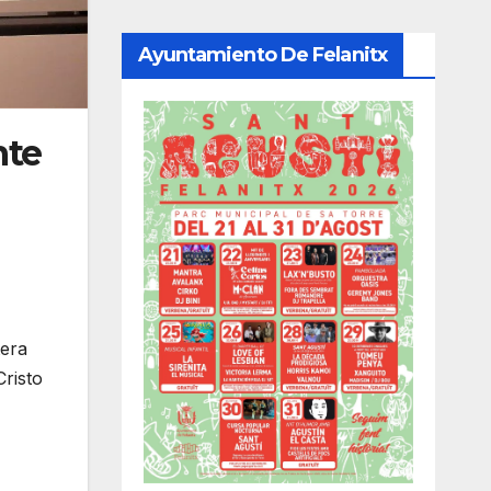
Ayuntamiento De Felanitx
nte
tera
risto