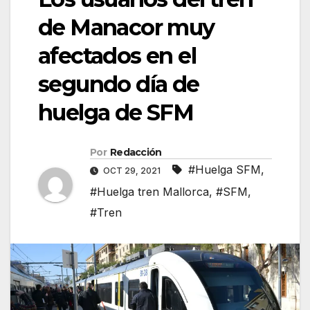
de Manacor muy
afectados en el
segundo día de
huelga de SFM
Por
Redacción
#Huelga SFM
,
OCT 29, 2021
#Huelga tren Mallorca
,
#SFM
,
#Tren