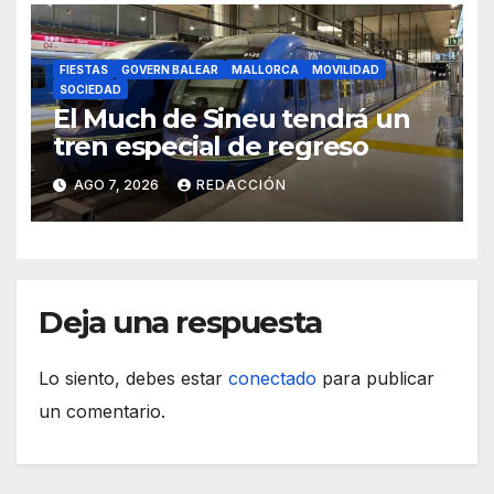
FIESTAS
GOVERN BALEAR
MALLORCA
MOVILIDAD
SOCIEDAD
El Much de Sineu tendrá un
tren especial de regreso
AGO 7, 2026
REDACCIÓN
Deja una respuesta
Lo siento, debes estar
conectado
para publicar
un comentario.