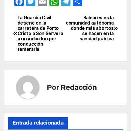
F
T
E
W
T
C
a
w
m
h
el
o
c
itt
ail
at
e
m
La Guardia Civil
Baleares es la
Navegación
detiene en la
comunidad autónoma
e
er
s
gr
p
carretera de Porto
donde más abortos
de
Cristo a Son Servera
se hacen en la
b
A
a
ar
a un individuo por
sanidad pública
entradas
conducción
o
p
m
tir
temeraria
o
p
k
Por
Redacción
Entrada relacionada