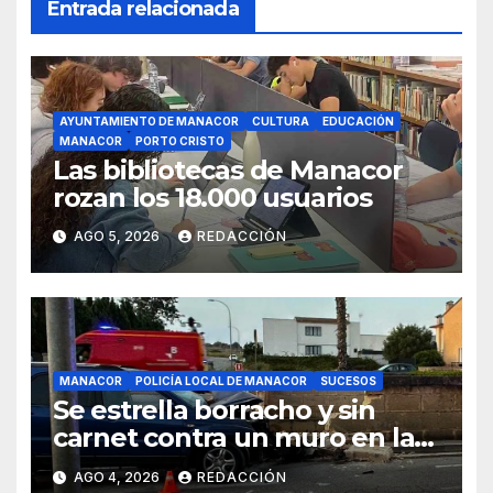
Entrada relacionada
AYUNTAMIENTO DE MANACOR
CULTURA
EDUCACIÓN
MANACOR
PORTO CRISTO
Las bibliotecas de Manacor
rozan los 18.000 usuarios
AGO 5, 2026
REDACCIÓN
MANACOR
POLICÍA LOCAL DE MANACOR
SUCESOS
Se estrella borracho y sin
carnet contra un muro en la
ronda del Port de Manacor y
AGO 4, 2026
REDACCIÓN
lo destroza