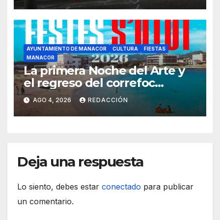
AYUNTAMIENTO DE MANACOR
CULTURA
FIESTAS
MANACOR
La primera Noche del Arte y
el regreso del correfoc
marcan las Fiestas de Verano
AGO 4, 2026
REDACCIÓN
de S’Illot 2026
Deja una respuesta
Lo siento, debes estar
conectado
para publicar
un comentario.