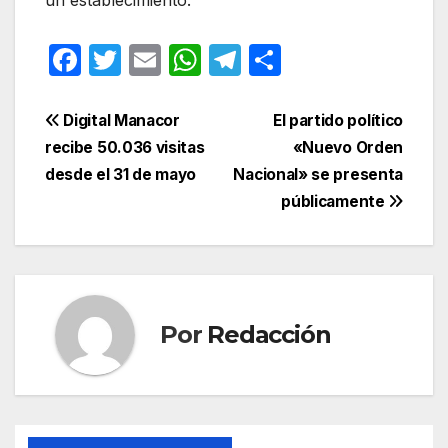
F
T
E
W
T
C
a
w
m
h
el
o
c
itt
ail
at
e
m
Navegación
Digital Manacor
El partido político
e
er
s
gr
p
recibe 50.036 visitas
«Nuevo Orden
de
desde el 31 de mayo
Nacional» se presenta
b
A
a
ar
entradas
públicamente
o
p
m
tir
o
p
k
Por
Redacción