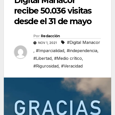
Digital Manacor
recibe 50.036 visitas
desde el 31 de mayo
Por
Redacción
#Digital Manacor
NOV 1, 2021
,
#Imparcialidad
,
#independencia
,
#Libertad
,
#Medio crítico
,
#Rigurosidad
,
#Veracidad