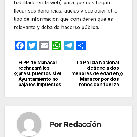
habilitado en la web) para que nos hagan
llegar sus denuncias, quejas y cualquier otro
tipo de información que consideren que es
relevante y deba de hacerse pública.
F
T
E
W
T
C
a
w
m
h
el
o
c
itt
ail
at
e
m
El PP de Manacor
La Policía Nacional
Navegación
rechazará los
detiene a dos
e
er
s
gr
p
presupuestos si el
menores de edad en
de
Ayuntamiento no
Manacor por dos
b
A
a
ar
baja los impuestos
robos con fuerza
entradas
o
p
m
tir
o
p
k
Por
Redacción