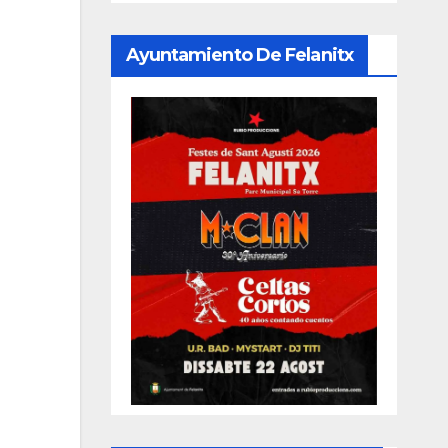
Ayuntamiento De Felanitx