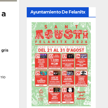
 a
Ayuntamiento De Felanitx
 gris
rrio