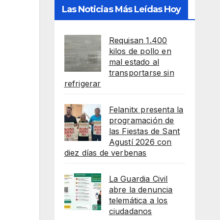
Las Noticias Más Leídas Hoy
Requisan 1.400
kilos de pollo en
mal estado al
transportarse sin
refrigerar
Felanitx presenta la
programación de
las Fiestas de Sant
Agustí 2026 con
diez días de verbenas
La Guardia Civil
abre la denuncia
telemática a los
ciudadanos