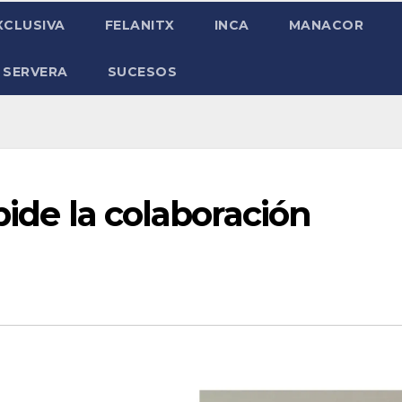
XCLUSIVA
FELANITX
INCA
MANACOR
 SERVERA
SUCESOS
pide la colaboración