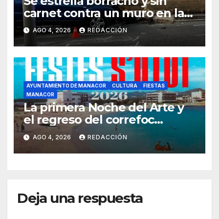
Se estrella borracho y sin
carnet contra un muro en la
ronda del Port de Manacor y
AGO 4, 2026
REDACCIÓN
lo destroza
AYUNTAMIENTO DE MANACOR
CULTURA
FIESTAS
MANACOR
La primera Noche del Arte y
el regreso del correfoc
marcan las Fiestas de Verano
AGO 4, 2026
REDACCIÓN
de S’Illot 2026
Deja una respuesta