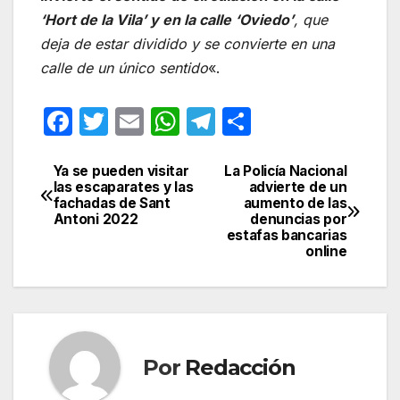
‘Hort de la Vila’ y en la calle ‘Oviedo’
, que
deja de estar dividido y se convierte en una
calle de un único sentido
«.
F
T
E
W
T
C
a
w
m
h
el
o
c
itt
ail
at
e
m
Ya se pueden visitar
La Policía Nacional
Navegación
las escaparates y las
advierte de un
e
er
s
gr
p
fachadas de Sant
aumento de las
de
Antoni 2022
denuncias por
b
A
a
ar
estafas bancarias
entradas
online
o
p
m
tir
o
p
k
Por
Redacción