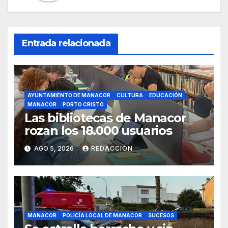
Entrada relacionada
AYUNTAMIENTO DE MANACOR
CULTURA
EDUCACIÓN
MANACOR
PORTO CRISTO
Las bibliotecas de Manacor
rozan los 18.000 usuarios
AGO 5, 2026
REDACCIÓN
MANACOR
POLICÍA LOCAL DE MANACOR
SUCESOS